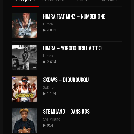
HIMRA FEAT MINZ – NUMBER ONE
Himra
4 812
HIMRA – YOROBO DRILL ACTE 3
Himra
2 614
3XDAVS – DJOUROUKOU
3xDavs
1 174
STE MILANO – DANS DOS
Ste Milano
954