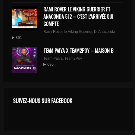
RAMI ROVER LE VIKING GUERRIER FT
ANACONDA 512 – C’EST L’ARRIVÉE QUI
COMPTE
Rami Rover le Viking Guerrier
,
Dj Anaconda
861
TEAM PAIYA X TEAM2POY – MAISON B
Team Paiya
,
Team2Poy
690
SUIVEZ-NOUS SUR FACEBOOK