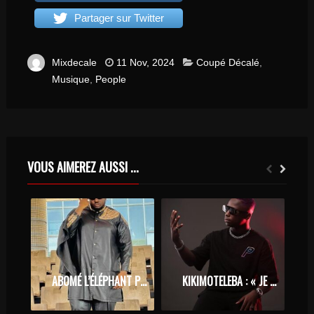
Partager sur Twitter
Mixdecale
11 Nov, 2024
Coupé Décalé
,
Musique
,
People
VOUS AIMEREZ AUSSI ...
ABOMÉ L’ÉLÉPHANT PREND CONGÉ DU SHOWBIZ
KIKIMOTELEBA : « JE N’AI REÇU AUCUN FRANC POUR TIGINI »