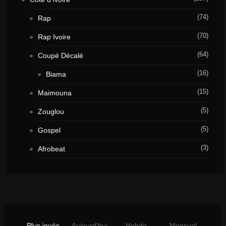
(74)
Rap
(70)
Rap Ivoire
(64)
Coupé Décalé
(16)
Biama
(15)
Maimouna
(5)
Zouglou
(5)
Gospel
(3)
Afrobeat
Plus joués
Aujourd'hui
Hebdo
Mensuel