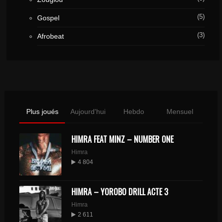
(5)
Gospel
(3)
Afrobeat
Plus joués
Aujourd'hui
Hebdo
Mensuel
HIMRA FEAT MINZ – NUMBER ONE
Himra
4 804
HIMRA – YOROBO DRILL ACTE 3
Himra
2 611