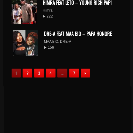
HIMRA FEAT LETO – YOUNG RICH PAPI
Himra
222
DRE-A FEAT MAA BIO – PAPA HONORE
MAA BIO
,
DRE-A
156
1
2
3
4
…
7