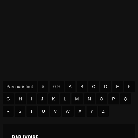
Parcourir tout
#
0-9
A
B
C
D
E
F
G
H
I
J
K
L
M
N
O
P
Q
R
S
T
U
V
W
X
Y
Z