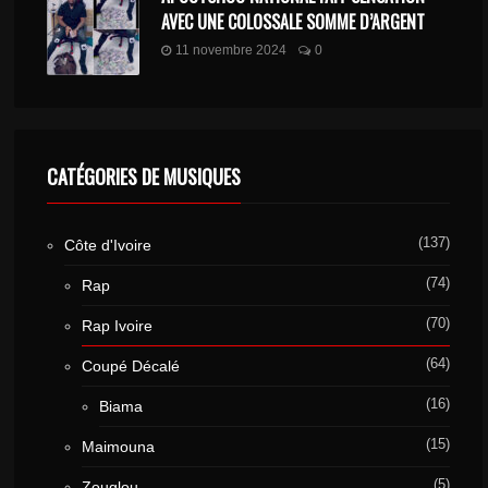
AVEC UNE COLOSSALE SOMME D’ARGENT
11 novembre 2024
0
CATÉGORIES DE MUSIQUES
(137)
Côte d'Ivoire
(74)
Rap
(70)
Rap Ivoire
(64)
Coupé Décalé
(16)
Biama
(15)
Maimouna
(5)
Zouglou