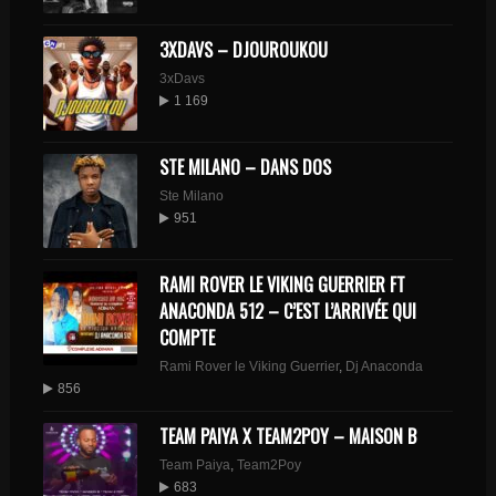
3XDAVS – DJOUROUKOU
3xDavs
1 169
STE MILANO – DANS DOS
Ste Milano
951
RAMI ROVER LE VIKING GUERRIER FT
ANACONDA 512 – C’EST L’ARRIVÉE QUI
COMPTE
Rami Rover le Viking Guerrier
,
Dj Anaconda
856
TEAM PAIYA X TEAM2POY – MAISON B
Team Paiya
,
Team2Poy
683