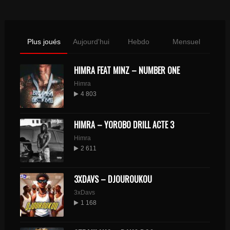
Plus joués
Aujourd'hui
Hebdo
Mensuel
HIMRA FEAT MINZ – NUMBER ONE
Himra
4 803
HIMRA – YOROBO DRILL ACTE 3
Himra
2 611
3XDAVS – DJOUROUKOU
3xDavs
1 168