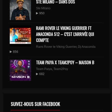
STE MILANO – DANS DOS
Ste Milano
950
RAMI ROVER LE VIKING GUERRIER FT
ANACONDA 512 – C’EST L’ARRIVÉE QUI
COMPTE
Rami Rover le Viking Guerrier
,
Dj Anaconda
856
TEAM PAIYA X TEAM2POY – MAISON B
Team Paiya
,
Team2Poy
682
SUIVEZ-NOUS SUR FACEBOOK