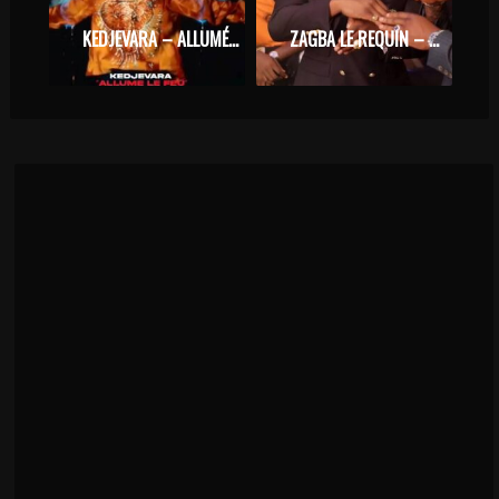
KEDJEVARA – ALLUMÉ LE FEU
ZAGBA LE REQUIN – PRODADA ACTE 1 FEAT. MG MONTANA