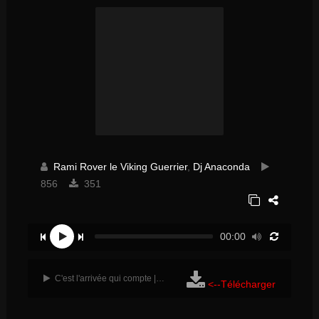
Rami Rover le Viking Guerrier
,
Dj Anaconda
856
351
00:00
C'est l'arrivée qui compte | 15:16 min | 21 Mo
<--Télécharger