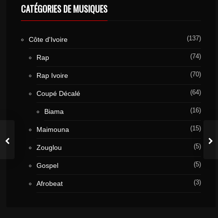
CATÉGORIES DE MUSIQUES
(137)
Côte d'Ivoire
(74)
Rap
(70)
Rap Ivoire
(64)
Coupé Décalé
(16)
Biama
(15)
Maimouna
(5)
Zouglou
(5)
Gospel
(3)
Afrobeat