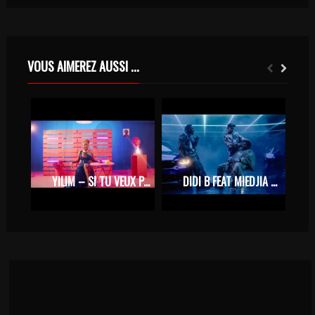
VOUS AIMEREZ AUSSI ...
YILIM – SI TU VEUX PARTIR (CLIP OFFICIEL)
DIDI B FEAT MIEDJIA – AÏCHA (CLIP OFFICIEL)