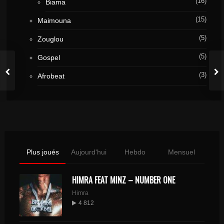
(16)
Biama
(15)
Maimouna
(5)
Zouglou
(5)
Gospel
(3)
Afrobeat
Plus joués
Aujourd'hui
Hebdo
Mensuel
HIMRA FEAT MINZ – NUMBER ONE
Himra
4 812