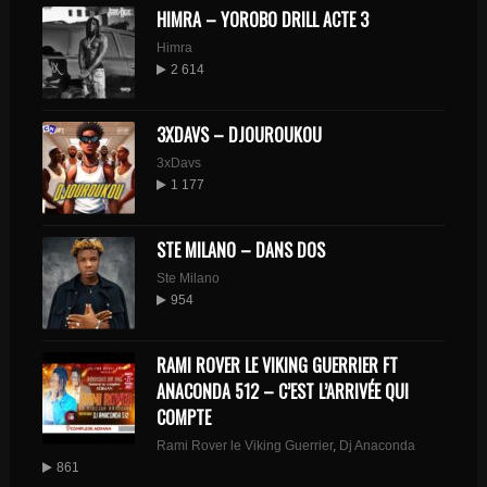
HIMRA – YOROBO DRILL ACTE 3
Himra
2 614
3XDAVS – DJOUROUKOU
3xDavs
1 177
STE MILANO – DANS DOS
Ste Milano
954
RAMI ROVER LE VIKING GUERRIER FT
ANACONDA 512 – C’EST L’ARRIVÉE QUI
COMPTE
Rami Rover le Viking Guerrier
,
Dj Anaconda
861