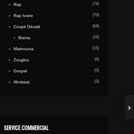
(74)
Rap
(70)
Rap Ivoire
(64)
Coupé Décalé
(16)
Biama
(15)
Maimouna
(5)
Zouglou
(5)
Gospel
(3)
Afrobeat
SERVICE COMMERCIAL