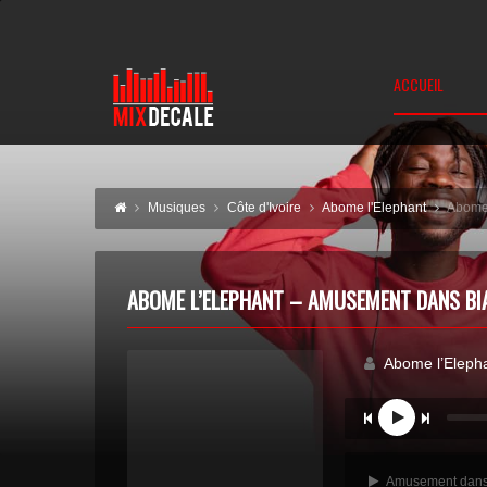
ACCUEIL
Musiques
Côte d'Ivoire
Abome l'Elephant
Abome
ABOME L’ELEPHANT – AMUSEMENT DANS B
Abome l’Eleph
Amusement dans B