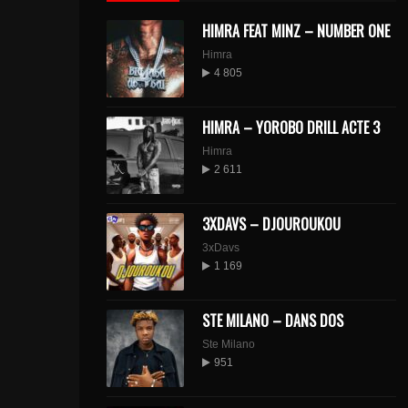
HIMRA FEAT MINZ – NUMBER ONE
Himra
4 805
HIMRA – YOROBO DRILL ACTE 3
Himra
2 611
3XDAVS – DJOUROUKOU
3xDavs
1 169
STE MILANO – DANS DOS
Ste Milano
951