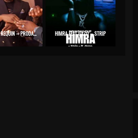
ZAGBA LE REQUIN – PRODADA ACTE 1 FEAT. MG MONTANA
HIMRA FEAT GAZO – STRIP