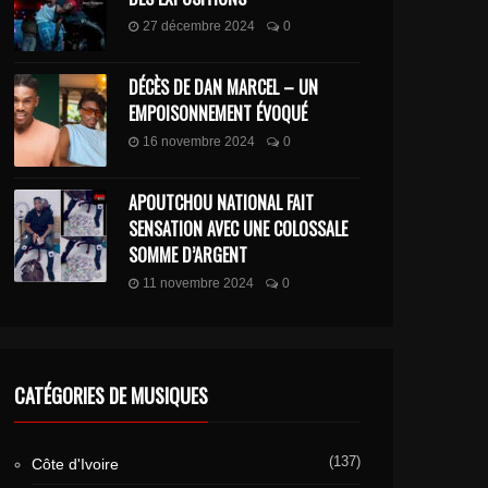
27 décembre 2024
0
DÉCÈS DE DAN MARCEL – UN
EMPOISONNEMENT ÉVOQUÉ
BLACK M FEAT. ARIEL SHENEY – MONTER DESCENDRE
DRE-A FEAT KOMMANDER SAMO – TERRAIN
16 novembre 2024
0
APOUTCHOU NATIONAL FAIT
SENSATION AVEC UNE COLOSSALE
SOMME D’ARGENT
11 novembre 2024
0
CATÉGORIES DE MUSIQUES
(137)
Côte d'Ivoire