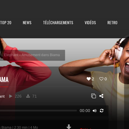
TOP 20
NEWS
TÉLÉCHARGEMENTS
VIDÉOS
RETRO
 L’Elephant – Amusement dans Biama
IAMA
2
0
ant
226
71
00:00
iama | 2:30 min | 4 Mo