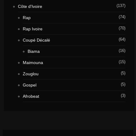
(137)
Côte d'Ivoire
(74)
Rap
(70)
Rap Ivoire
(64)
Coupé Décalé
(16)
Biama
(15)
Maimouna
(5)
Zouglou
(5)
Gospel
(3)
Afrobeat