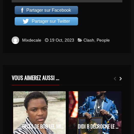
Partager sur Facebook
Partager sur Twitter
Mixdecale
19 Oct, 2023
Clash
,
People
VOUS AIMEREZ AUSSI ...
DÉCÈS DE BOB LEE, MIREILLE, SA COMPAGNE, APPORTE DES PRÉCISIONS
DIDI B DÉCROCHE LE PREMIER DISQUE D’OR DE L’HISTOIRE DU RAP IVOIRIEN