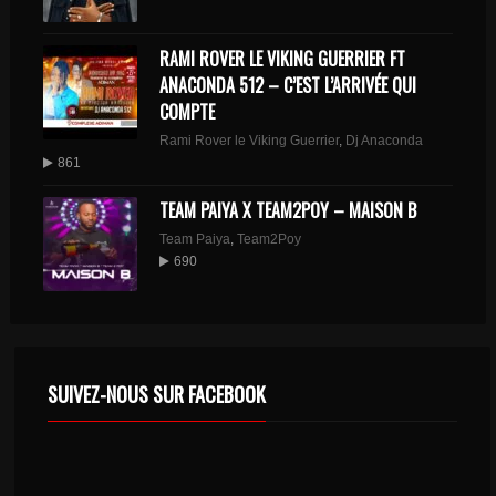
RAMI ROVER LE VIKING GUERRIER FT
ANACONDA 512 – C’EST L’ARRIVÉE QUI
COMPTE
Rami Rover le Viking Guerrier
,
Dj Anaconda
861
TEAM PAIYA X TEAM2POY – MAISON B
Team Paiya
,
Team2Poy
690
SUIVEZ-NOUS SUR FACEBOOK