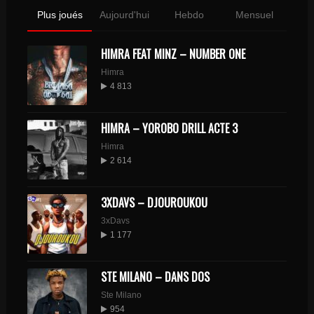
Plus joués
Aujourd'hui
Hebdo
Mensuel
HIMRA FEAT MINZ – NUMBER ONE
Himra
4 813
HIMRA – YOROBO DRILL ACTE 3
Himra
2 614
3XDAVS – DJOUROUKOU
3xDavs
1 177
STE MILANO – DANS DOS
Ste Milano
954