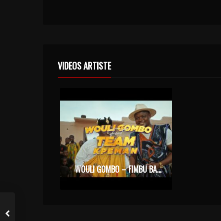
VIDEOS ARTISTE
WOULI GOMBO – FIMBU BAOULÉ FT LA TEAM KPÈMAN