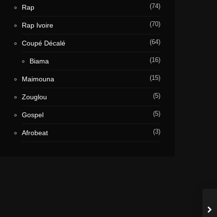
(74)
Rap
(70)
Rap Ivoire
(64)
Coupé Décalé
(16)
Biama
(15)
Maimouna
(5)
Zouglou
(5)
Gospel
(3)
Afrobeat