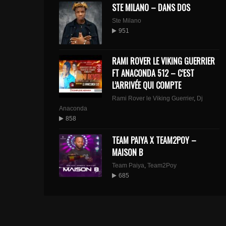
STE MILANO – DANS DOS
Ste Milano
951
RAMI ROVER LE VIKING GUERRIER
FT ANACONDA 512 – C’EST
L’ARRIVÉE QUI COMPTE
Rami Rover le Viking Guerrier
,
Dj
Anaconda
858
TEAM PAIYA X TEAM2POY –
MAISON B
Team Paiya
,
Team2Poy
685