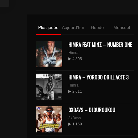
Plus joués
Aujourd'hui
Hebdo
Mensuel
HIMRA FEAT MINZ – NUMBER ONE
Himra
4 805
HIMRA – YOROBO DRILL ACTE 3
Himra
2 611
3XDAVS – DJOUROUKOU
3xDavs
1 169