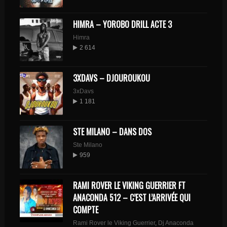
HIMRA – YOROBO DRILL ACTE 3
Himra
2 614
3XDAVS – DJOUROUKOU
3xDavs
1 181
STE MILANO – DANS DOS
Ste Milano
959
RAMI ROVER LE VIKING GUERRIER FT
ANACONDA 512 – C’EST L’ARRIVÉE QUI
COMPTE
Rami Rover le Viking Guerrier
,
Dj Anaconda