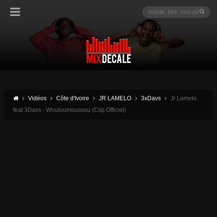
Vidéos
Côte d'Ivoire
JR LAMELO
3xDavs
Jr Lamelo
feat 3Davs - Wouloumoussou (Clip Officiel)