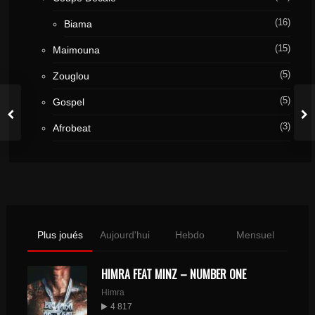
(16)
Biama
(15)
Maimouna
(5)
Zouglou
(5)
Gospel
(3)
Afrobeat
Plus joués
Aujourd'hui
Hebdo
Mensuel
HIMRA FEAT MINZ – NUMBER ONE
Himra
4 817