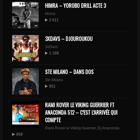
HIMRA – YOROBO DRILL ACTE 3
Himra
2 611
3XDAVS – DJOUROUKOU
3xDavs
1 169
STE MILANO – DANS DOS
Ste Milano
951
RAMI ROVER LE VIKING GUERRIER FT
ANACONDA 512 – C’EST L’ARRIVÉE QUI
COMPTE
Rami Rover le Viking Guerrier
,
Dj Anaconda
858