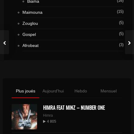
(16)
Biama
(15)
Maimouna
(5)
Zouglou
(5)
Gospel
(3)
Afrobeat
Plus joués
Aujourd'hui
Hebdo
Mensuel
HIMRA FEAT MINZ – NUMBER ONE
Himra
4 805