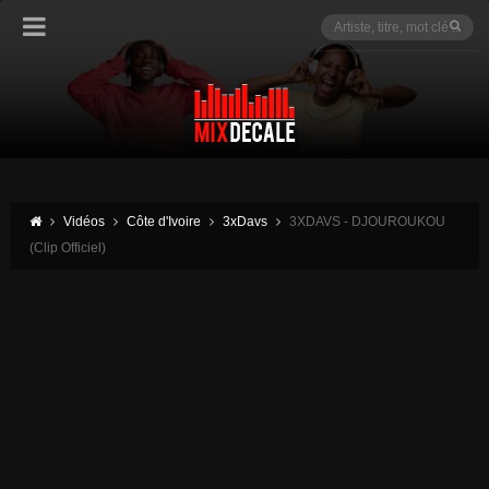
Vidéos
Côte d'Ivoire
3xDavs
3XDAVS - DJOUROUKOU
(Clip Officiel)