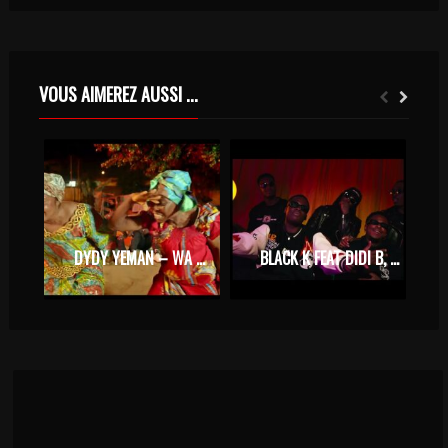
VOUS AIMEREZ AUSSI ...
DYDY YEMAN – WA WA DE DE (CLIP OFFICIEL)
BLACK K FEAT DIDI B, 3XDAVS – CHÉRIE COCO (CLIP OFFICIEL)