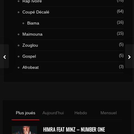
(70)
Rap Ivoire
(64)
Coupé Décalé
(16)
Biama
(15)
Maimouna
(5)
Zouglou
(5)
Gospel
(3)
Afrobeat
Plus joués
Aujourd'hui
Hebdo
Mensuel
HIMRA FEAT MINZ – NUMBER ONE