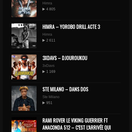
Himra
4 805
HIMRA – YOROBO DRILL ACTE 3
Himra
2 611
3XDAVS – DJOUROUKOU
3xDavs
1 169
STE MILANO – DANS DOS
Ste Milano
951
RAMI ROVER LE VIKING GUERRIER FT
ANACONDA 512 – C’EST L’ARRIVÉE QUI