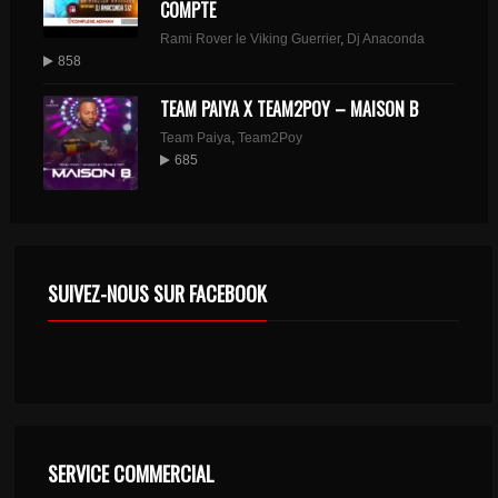
COMPTE
Rami Rover le Viking Guerrier
,
Dj Anaconda
858
TEAM PAIYA X TEAM2POY – MAISON B
Team Paiya
,
Team2Poy
685
SUIVEZ-NOUS SUR FACEBOOK
SERVICE COMMERCIAL