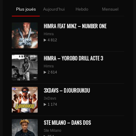
Plus joués
Aujourd'hui
Hebdo
Mensuel
HIMRA FEAT MINZ – NUMBER ONE
Himra
4 812
HIMRA – YOROBO DRILL ACTE 3
Himra
2 614
3XDAVS – DJOUROUKOU
3xDavs
1 174
STE MILANO – DANS DOS
Ste Milano