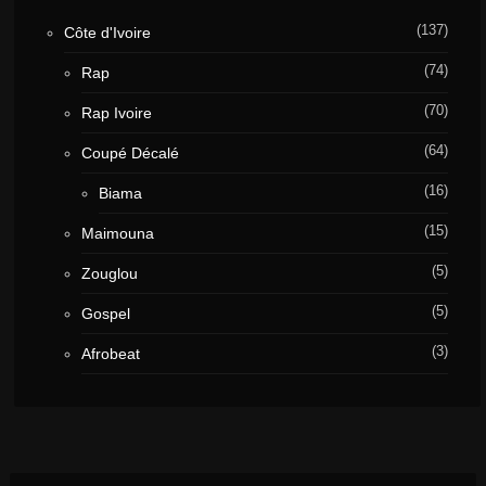
(137)
Côte d'Ivoire
(74)
Rap
(70)
Rap Ivoire
(64)
Coupé Décalé
(16)
Biama
(15)
Maimouna
(5)
Zouglou
(5)
Gospel
(3)
Afrobeat