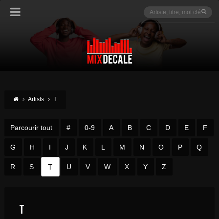
Artists
T
Parcourir tout
#
0-9
A
B
C
D
E
F
G
H
I
J
K
L
M
N
O
P
Q
T
R
S
U
V
W
X
Y
Z
T