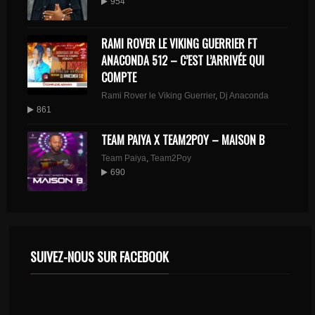
954
RAMI ROVER LE VIKING GUERRIER FT
ANACONDA 512 – C’EST L’ARRIVÉE QUI
COMPTE
Rami Rover le Viking Guerrier
,
Dj Anaconda
861
TEAM PAIYA X TEAM2POY – MAISON B
Team Paiya
,
Team2Poy
690
SUIVEZ-NOUS SUR FACEBOOK